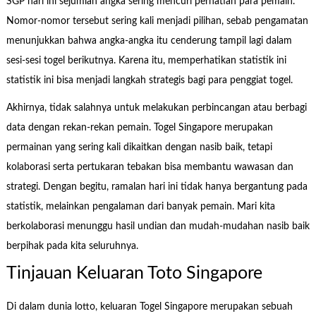
SGP hari ini sejumlah angka sering mencuri perhatian para pemain.
Nomor-nomor tersebut sering kali menjadi pilihan, sebab pengamatan
menunjukkan bahwa angka-angka itu cenderung tampil lagi dalam
sesi-sesi togel berikutnya. Karena itu, memperhatikan statistik ini
statistik ini bisa menjadi langkah strategis bagi para penggiat togel.
Akhirnya, tidak salahnya untuk melakukan perbincangan atau berbagi
data dengan rekan-rekan pemain. Togel Singapore merupakan
permainan yang sering kali dikaitkan dengan nasib baik, tetapi
kolaborasi serta pertukaran tebakan bisa membantu wawasan dan
strategi. Dengan begitu, ramalan hari ini tidak hanya bergantung pada
statistik, melainkan pengalaman dari banyak pemain. Mari kita
berkolaborasi menunggu hasil undian dan mudah-mudahan nasib baik
berpihak pada kita seluruhnya.
Tinjauan Keluaran Toto Singapore
Di dalam dunia lotto, keluaran Togel Singapore merupakan sebuah