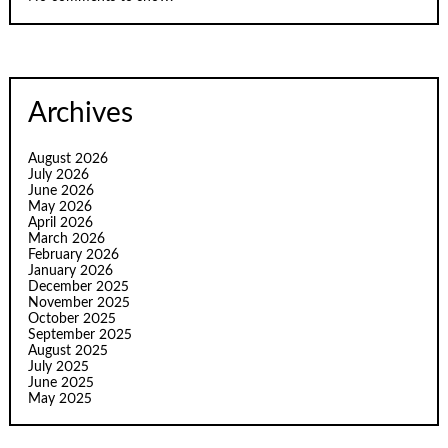
Archives
August 2026
July 2026
June 2026
May 2026
April 2026
March 2026
February 2026
January 2026
December 2025
November 2025
October 2025
September 2025
August 2025
July 2025
June 2025
May 2025