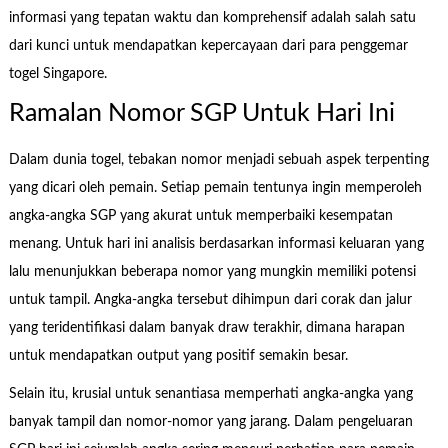
informasi yang tepatan waktu dan komprehensif adalah salah satu
dari kunci untuk mendapatkan kepercayaan dari para penggemar
togel Singapore.
Ramalan Nomor SGP Untuk Hari Ini
Dalam dunia togel, tebakan nomor menjadi sebuah aspek terpenting
yang dicari oleh pemain. Setiap pemain tentunya ingin memperoleh
angka-angka SGP yang akurat untuk memperbaiki kesempatan
menang. Untuk hari ini analisis berdasarkan informasi keluaran yang
lalu menunjukkan beberapa nomor yang mungkin memiliki potensi
untuk tampil. Angka-angka tersebut dihimpun dari corak dan jalur
yang teridentifikasi dalam banyak draw terakhir, dimana harapan
untuk mendapatkan output yang positif semakin besar.
Selain itu, krusial untuk senantiasa memperhati angka-angka yang
banyak tampil dan nomor-nomor yang jarang. Dalam pengeluaran