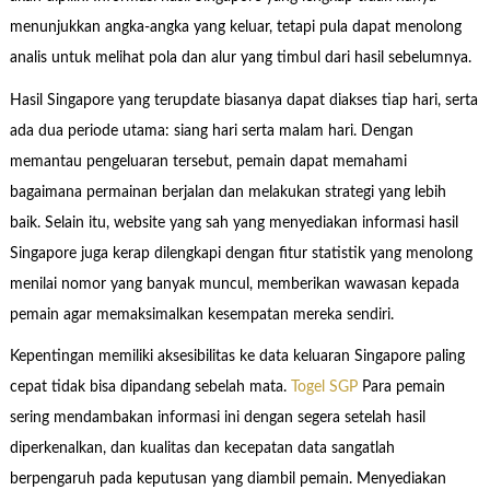
menunjukkan angka-angka yang keluar, tetapi pula dapat menolong
analis untuk melihat pola dan alur yang timbul dari hasil sebelumnya.
Hasil Singapore yang terupdate biasanya dapat diakses tiap hari, serta
ada dua periode utama: siang hari serta malam hari. Dengan
memantau pengeluaran tersebut, pemain dapat memahami
bagaimana permainan berjalan dan melakukan strategi yang lebih
baik. Selain itu, website yang sah yang menyediakan informasi hasil
Singapore juga kerap dilengkapi dengan fitur statistik yang menolong
menilai nomor yang banyak muncul, memberikan wawasan kepada
pemain agar memaksimalkan kesempatan mereka sendiri.
Kepentingan memiliki aksesibilitas ke data keluaran Singapore paling
cepat tidak bisa dipandang sebelah mata.
Togel SGP
Para pemain
sering mendambakan informasi ini dengan segera setelah hasil
diperkenalkan, dan kualitas dan kecepatan data sangatlah
berpengaruh pada keputusan yang diambil pemain. Menyediakan